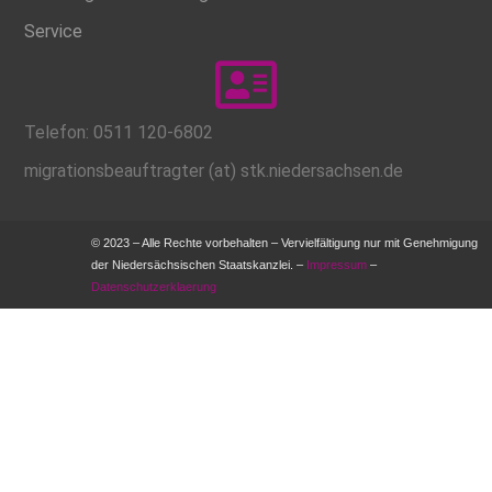
Service
Telefon: 0511 120-6802
migrationsbeauftragter (at) stk.niedersachsen.de
© 2023 – Alle Rechte vorbehalten – Vervielfältigung nur mit Genehmigung
der Niedersächsischen Staatskanzlei. –
Impressum
–
Datenschutzerklaerung