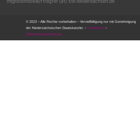
migrationsbeauftragter (at) stk.niedersachsen.de
© 2023 – Alle Rechte vorbehalten – Vervielfältigung nur mit Genehmigung
der Niedersächsischen Staatskanzlei. –
Impressum
–
Datenschutzerklaerung