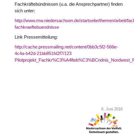
Fachkräftebündnissen (u.a. die Ansprechpartner) finden
sich unter:
http://www.mw.niedersachsen.de/startseite/themen/arbeit/fa
fachkraeftebuendnisse
Link Pressemitteilung:
http://cache.pressmailing.net/content/0bb3c5f2-566e-
4c4a-b42d-21bb851fd2f7/123
Pilotprojekt_Fachkr%C3%A4fteb%C3%BCndnis_Nordwest_F
6. Juni 2016