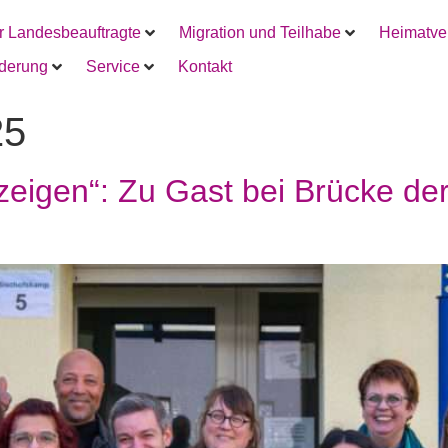
r Landesbeauftragte
Migration und Teilhabe
Heimatver
rderung
Service
Kontakt
25
eigen“: Zu Gast bei Brücke der 