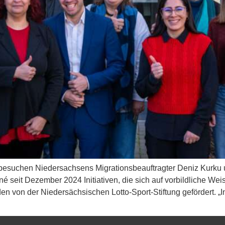
 besuchen Niedersachsens Migrationsbeauftragter Deniz Kurku 
né seit Dezember 2024 Initiativen, die sich auf vorbildliche W
n von der Niedersächsischen Lotto-Sport-Stiftung gefördert. „I