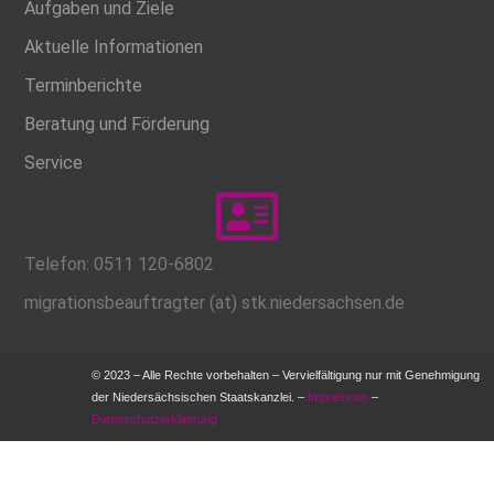
Aufgaben und Ziele
Aktuelle Informationen
Terminberichte
Beratung und Förderung
Service
Telefon: 0511 120-6802
migrationsbeauftragter (at) stk.niedersachsen.de
© 2023 – Alle Rechte vorbehalten – Vervielfältigung nur mit Genehmigung
der Niedersächsischen Staatskanzlei. –
Impressum
–
Datenschutzerklaerung