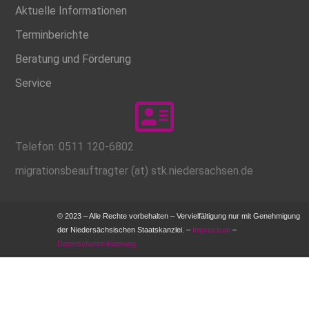
Aktuelle Informationen
Terminberichte
Beratung und Förderung
Service
Telefon: 0511 120-6802
migrationsbeauftragter (at) stk.niedersachsen.de
© 2023 – Alle Rechte vorbehalten – Vervielfältigung nur mit Genehmigung
der Niedersächsischen Staatskanzlei. –
Impressum
–
Datenschutzerklaerung