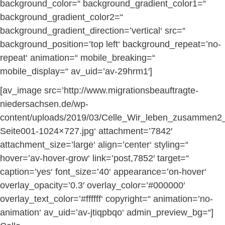
background_color=“ background_gradient_color1=“
background_gradient_color2=“
background_gradient_direction=’vertical‘ src=“
background_position=’top left‘ background_repeat=’no-
repeat‘ animation=“ mobile_breaking=“
mobile_display=“ av_uid=’av-29hrm1′]
[av_image src=’http://www.migrationsbeauftragte-
niedersachsen.de/wp-
content/uploads/2019/03/Celle_Wir_leben_zusammen2_
Seite001-1024×727.jpg‘ attachment=’7842′
attachment_size=’large‘ align=’center‘ styling=“
hover=’av-hover-grow‘ link=’post,7852′ target=“
caption=’yes‘ font_size=’40‘ appearance=’on-hover‘
overlay_opacity=’0.3′ overlay_color=’#000000′
overlay_text_color=’#ffffff‘ copyright=“ animation=’no-
animation‘ av_uid=’av-jtiqpbqo‘ admin_preview_bg=“]