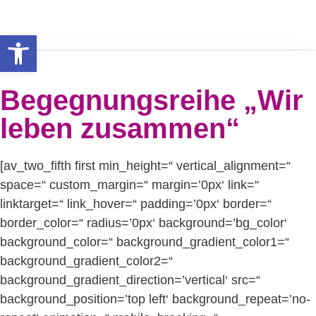
Werkzeugleiste öffnen
Begegnungsreihe „Wir
leben zusammen“
[av_two_fifth first min_height=“ vertical_alignment=“
space=“ custom_margin=“ margin=’0px‘ link=“
linktarget=“ link_hover=“ padding=’0px‘ border=“
border_color=“ radius=’0px‘ background=’bg_color‘
background_color=“ background_gradient_color1=“
background_gradient_color2=“
background_gradient_direction=’vertical‘ src=“
background_position=’top left‘ background_repeat=’no-