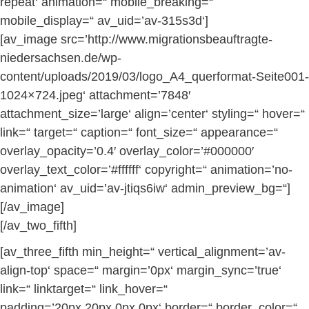
repeat‘ animation=“ mobile_breaking=“
mobile_display=“ av_uid=’av-315s3d‘]
[av_image src=’http://www.migrationsbeauftragte-
niedersachsen.de/wp-
content/uploads/2019/03/logo_A4_querformat-Seite001-
1024×724.jpeg‘ attachment=’7848′
attachment_size=’large‘ align=’center‘ styling=“ hover=“
link=“ target=“ caption=“ font_size=“ appearance=“
overlay_opacity=’0.4′ overlay_color=’#000000′
overlay_text_color=’#ffffff‘ copyright=“ animation=’no-
animation‘ av_uid=’av-jtiqs6iw‘ admin_preview_bg=“]
[/av_image]
[/av_two_fifth]
[av_three_fifth min_height=“ vertical_alignment=’av-
align-top‘ space=“ margin=’0px‘ margin_sync=’true‘
link=“ linktarget=“ link_hover=“
padding=’20px,20px,0px,0px‘ border=“ border_color=“