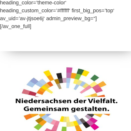
heading_color=’theme-color‘
heading_custom_color=’#ffffff‘ first_big_pos=’top‘
av_uid=’av-jtjsoe6j‘ admin_preview_bg=“]
[/av_one_full]