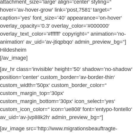
attachment_size=’large‘ align=’center‘ styling=“
hover=’av-hover-grow‘ link=’post,7581′ target=“
caption=’yes‘ font_size=’40‘ appearance=’on-hover‘
overlay_opacity=’0.3′ overlay_color=’#000000′
overlay_text_color=’#ffffff‘ copyright=“ animation=’no-
animation‘ av_uid=’av-jtiqpbqo‘ admin_preview_bg=“]
Hildesheim
[/av_image]
[av_hr class=’invisible‘ height=’50‘ shadow=’no-shadow‘
position=’center‘ custom_border=’av-border-thin‘
custom_width=’50px‘ custom_border_color=“
custom_margin_top=’30px‘
custom_margin_bottom=’30px‘ icon_select=’yes‘
custom_icon_color=“ icon=’ue808′ font=’entypo-fontello‘
av_uid=’av-jvp88k2h‘ admin_preview_bg=“]
[av_image src=’http://www.migrationsbeauftragte-