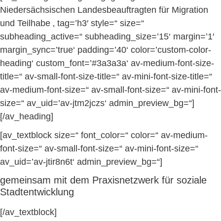
Niedersächsischen Landesbeauftragten für Migration
und Teilhabe ‚ tag=’h3′ style=“ size=“
subheading_active=“ subheading_size=’15‘ margin=’1′
margin_sync=’true‘ padding=’40‘ color=’custom-color-
heading‘ custom_font=’#3a3a3a‘ av-medium-font-size-
title=“ av-small-font-size-title=“ av-mini-font-size-title=“
av-medium-font-size=“ av-small-font-size=“ av-mini-font-
size=“ av_uid=’av-jtm2jczs‘ admin_preview_bg=“]
[/av_heading]
[av_textblock size=“ font_color=“ color=“ av-medium-
font-size=“ av-small-font-size=“ av-mini-font-size=“
av_uid=’av-jtir8n6t‘ admin_preview_bg=“]
gemeinsam mit dem Praxisnetzwerk für soziale
Stadtentwicklung
[/av_textblock]