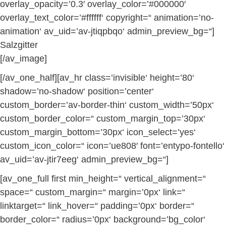
overlay_opacity=’0.3′ overlay_color=’#000000′
overlay_text_color=’#ffffff‘ copyright=“ animation=’no-
animation‘ av_uid=’av-jtiqpbqo‘ admin_preview_bg=“]
Salzgitter
[/av_image]
[/av_one_half][av_hr class=’invisible‘ height=’80‘
shadow=’no-shadow‘ position=’center‘
custom_border=’av-border-thin‘ custom_width=’50px‘
custom_border_color=“ custom_margin_top=’30px‘
custom_margin_bottom=’30px‘ icon_select=’yes‘
custom_icon_color=“ icon=’ue808′ font=’entypo-fontello‘
av_uid=’av-jtir7eeg‘ admin_preview_bg=“]
[av_one_full first min_height=“ vertical_alignment=“
space=“ custom_margin=“ margin=’0px‘ link=“
linktarget=“ link_hover=“ padding=’0px‘ border=“
border_color=“ radius=’0px‘ background=’bg_color‘