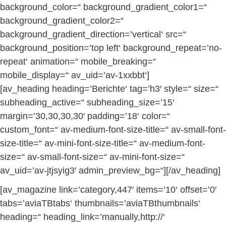
background_color=“ background_gradient_color1=“
background_gradient_color2=“
background_gradient_direction=’vertical‘ src=“
background_position=’top left‘ background_repeat=’no-
repeat‘ animation=“ mobile_breaking=“
mobile_display=“ av_uid=’av-1xxbbt‘]
[av_heading heading=’Berichte‘ tag=’h3′ style=“ size=“
subheading_active=“ subheading_size=’15‘
margin=’30,30,30,30′ padding=’18‘ color=“
custom_font=“ av-medium-font-size-title=“ av-small-font-
size-title=“ av-mini-font-size-title=“ av-medium-font-
size=“ av-small-font-size=“ av-mini-font-size=“
av_uid=’av-jtjsyig3′ admin_preview_bg=“][/av_heading]
[av_magazine link=’category,447′ items=’10‘ offset=’0′
tabs=’aviaTBtabs‘ thumbnails=’aviaTBthumbnails‘
heading=“ heading_link=’manually,http://‘