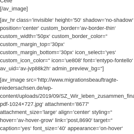
Celle
[/av_image]
[av_hr class=’invisible‘ height=’50‘ shadow=’no-shadow‘
position=’center‘ custom_border=’av-border-thin‘
custom_width=’50px‘ custom_border_color=“
custom_margin_top=’30px‘
custom_margin_bottom=’30px‘ icon_select=’yes‘
custom_icon_color=“ icon=’ue808′ font=’entypo-fontello‘
av_uid=’av-jvp88k2h‘ admin_preview_bg=“]
[av_image src=’http://www.migrationsbeauftragte-
niedersachsen.de/wp-
content/uploads/2019/09/SZ_Wir_leben_zusammen_fin
pdf-1024×727.jpg‘ attachment=’8677′
attachment_size=’large‘ align=’center‘ styling=“
hover=’av-hover-grow‘ link=’post,8690′ target=“
caption=’yes‘ font_size=’40‘ appearance=’on-hover‘