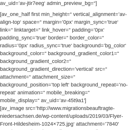
av_uid=’av-jtir7eeg‘ admin_preview_bg=“]
[av_one_half first min_height=“ vertical_alignment=’av-
align-top‘ space=“ margin=’0px‘ margin_sync=’true‘
link=“ linktarget=“ link_hover=“ padding=’0px‘
padding_sync=’true‘ border=“ border_color=“
radius=’0px‘ radius_sync=’true‘ background=’bg_color‘
background_color=“ background_gradient_color1=“
background_gradient_color2=“
background_gradient_direction=’vertical‘ src=“
attachment=“ attachment_size=“
background_position=’top left‘ background_repeat=’no-
repeat‘ animation=“ mobile_breaking=“
mobile_display=“ av_uid=’av-45t9a1′]
[av_image src=’http://www.migrationsbeauftragte-
niedersachsen.de/wp-content/uploads/2019/03/Flyer-
Front-Hildesheim-1024×725.jpg‘ attachment=’7840′