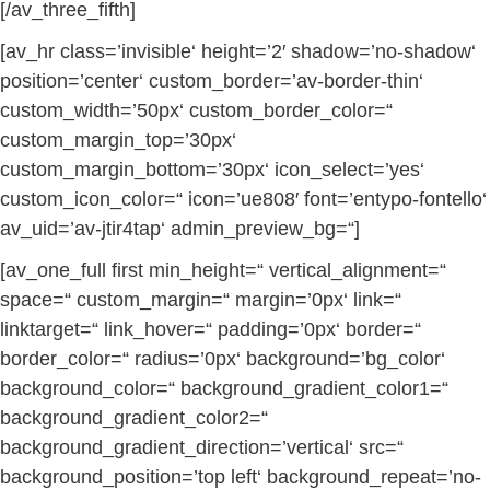
[/av_three_fifth]
[av_hr class=’invisible‘ height=’2′ shadow=’no-shadow‘
position=’center‘ custom_border=’av-border-thin‘
custom_width=’50px‘ custom_border_color=“
custom_margin_top=’30px‘
custom_margin_bottom=’30px‘ icon_select=’yes‘
custom_icon_color=“ icon=’ue808′ font=’entypo-fontello‘
av_uid=’av-jtir4tap‘ admin_preview_bg=“]
[av_one_full first min_height=“ vertical_alignment=“
space=“ custom_margin=“ margin=’0px‘ link=“
linktarget=“ link_hover=“ padding=’0px‘ border=“
border_color=“ radius=’0px‘ background=’bg_color‘
background_color=“ background_gradient_color1=“
background_gradient_color2=“
background_gradient_direction=’vertical‘ src=“
background_position=’top left‘ background_repeat=’no-