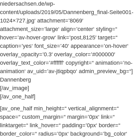
niedersachsen.de/wp-
content/uploads/2019/05/Dannenberg_final-Seite001-
1024×727.jpg‘ attachment=’8069′
attachment_size=’large‘ align=’center‘ styling=“
hover=’av-hover-grow‘ link=’post,8125′ target=“
caption=’yes‘ font_size=’40‘ appearance=’on-hover‘
overlay_opacity=’0.3′ overlay_color=’#000000′
overlay_text_color=’#ffffff‘ copyright=“ animation=’no-
animation‘ av_uid=’av-jtiqpbqo‘ admin_preview_bg=“]
Dannenberg
[/av_image]
[/av_one_half]
[av_one_half min_height=“ vertical_alignment=“
space=“ custom_margin=“ margin=’0px‘ link=“
linktarget=“ link_hover=“ padding=’0px‘ border=“
border_color=“ radius=’0px‘ background=’bg_color‘