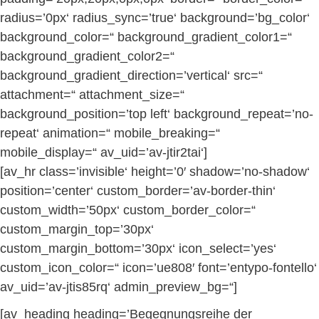
radius=’0px‘ radius_sync=’true‘ background=’bg_color‘
background_color=“ background_gradient_color1=“
background_gradient_color2=“
background_gradient_direction=’vertical‘ src=“
attachment=“ attachment_size=“
background_position=’top left‘ background_repeat=’no-
repeat‘ animation=“ mobile_breaking=“
mobile_display=“ av_uid=’av-jtir2tai‘]
[av_hr class=’invisible‘ height=’0′ shadow=’no-shadow‘
position=’center‘ custom_border=’av-border-thin‘
custom_width=’50px‘ custom_border_color=“
custom_margin_top=’30px‘
custom_margin_bottom=’30px‘ icon_select=’yes‘
custom_icon_color=“ icon=’ue808′ font=’entypo-fontello‘
av_uid=’av-jtis85rq‘ admin_preview_bg=“]
[av_heading heading=’Begegnungsreihe der