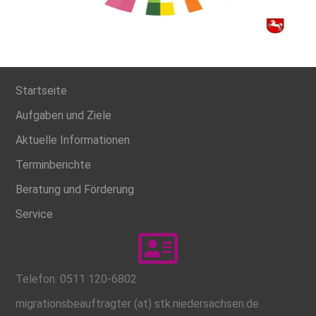
Startseite
Aufgaben und Ziele
Aktuelle Informationen
Terminberichte
Beratung und Förderung
Service
Telefon: 0511 120-6802
migrationsbeauftragter (at) stk.niedersachsen.de