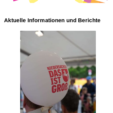
zum Bericht
zum Bericht
zum Bericht
Download
Download
Download
Aktuelle Informationen und Berichte